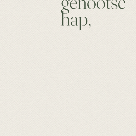
genootsc
hap,