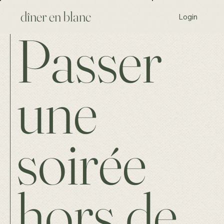
dîner en blanc
Login
Passer
une
soirée
hors de