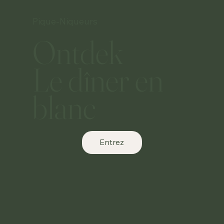
Pique-Niqueurs
Ontdek
Le dîner en
blanc
Entrez