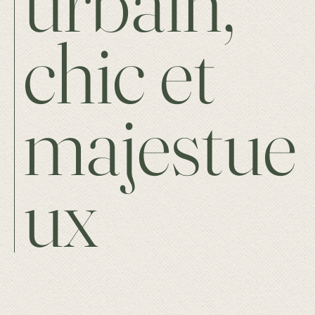
urbain,
chic et
majestue
ux