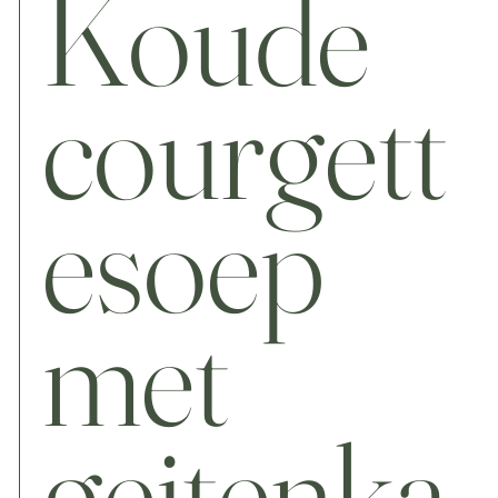
Koude
courgett
esoep
met
geitenka