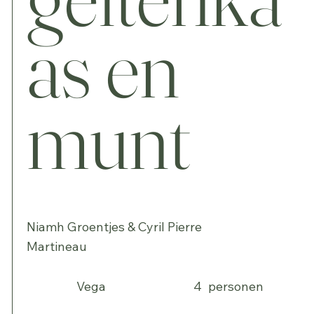
as en
munt
Niamh Groentjes & Cyril Pierre
Martineau
Vega
4
personen