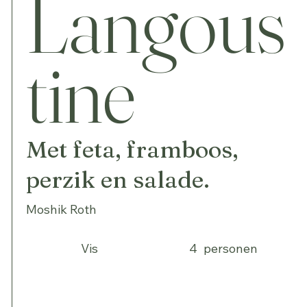
Langous
tine
Met feta, framboos,
perzik en salade.
Moshik Roth
Vis
4
personen